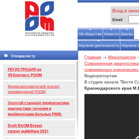
Вход в личн
Email
Об обществе
Новости
Школы
С
Научная деятельность
Научное 
Специалисту
Главная
→
Мероприятия
Современная диагностика
современных клинически
РЕГИСТРАЦИЯ на
VII Конгресс РООМ
Видеорепортаж
В студию канала "Вести 
Фармаэкономический анализ
Краснодарского края М.
рекомендаций РООМ
Золотой стандарт профилактики,
диагностики, лечения и
реабилитации больных РМЖ.
Draft RAOM Breast
cancer guidelines 2021