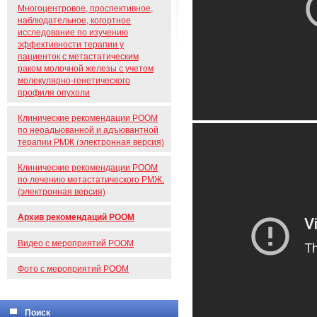
Многоцентровое, проспективное,
наблюдательное, когортное
исследование по изучению
эффективности терапии у
пациенток с метастатическим
раком молочной железы с учетом
молекулярно-генетического
профиля опухоли
Клинические рекомендации РООМ
по неоадьюванной и адъювантной
терапии РМЖ (электронная версия)
Клинические рекомендации РООМ
по лечению метастатического РМЖ.
(электронная версия)
Архив рекомендаций РООМ
Видео с мероприятий РООМ
Фото с мероприятий РООМ
Поиск