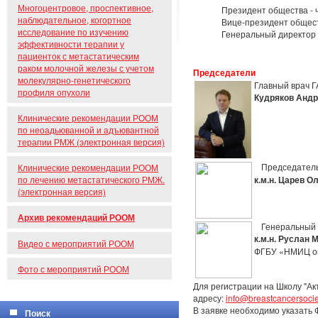
Многоцентровое, проспективное,
Президент общества - 
наблюдательное, когортное
Вице-президент общест
исследование по изучению
Генеральный директор 
эффективности терапии у
пациенток с метастатическим
раком молочной железы с учетом
Председатели
молекулярно-генетического
Главный врач 
профиля опухоли
Кудряков Анд
Клинические рекомендации РООМ
по неоадьюванной и адъювантной
терапии РМЖ (электронная версия)
Председатель
Клинические рекомендации РООМ
по лечению метастатического РМЖ.
к.м.н. Царев О
(электронная версия)
Архив рекомендаций РООМ
Генеральный
к.м.н. Руслан
Видео с мероприятий РООМ
ФГБУ «НМИЦ онк
Фото с мероприятий РООМ
Для регистрации на Школу "А
адресу:
info@breastcancersocie
В заявке необходимо указать 
Поиск