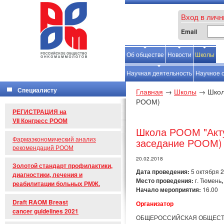
Вход в личн
Email
Об обществе
Новости
Школы
С
Научная деятельность
Научное 
Специалисту
Главная
→
Школы
→
Школ
РООМ)
РЕГИСТРАЦИЯ на
VII Конгресс РООМ
Школа РООМ "Акту
Фармаэкономический анализ
заседание РООМ)
рекомендаций РООМ
20.02.2018
Золотой стандарт профилактики,
Дата проведения:
5 октября 2
диагностики, лечения и
Место проведения:
г. Тюмень
,
реабилитации больных РМЖ.
Начало мероприятия:
16.00
Draft RAOM Breast
Организатор
cancer guidelines 2021
ОБЩЕРОССИЙСКАЯ ОБЩЕСТВ