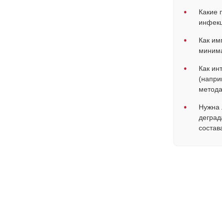
•
Какие 
инфекц
•
Как им
минима
•
Как ин
(напри
метода
•
Нужна 
деград
состава