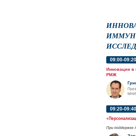
ИННОВА
ИММУН
ИССЛЕ
09:00-09:2
Инновации в
РМЖ
Гри
През
МНИО
09:20-09:4
«Персонализац
При поддержке 
Зав