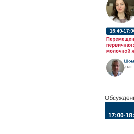
16:40-17:0
Перемещенн
первичная 
молочной 
Шом
д.м.н
Обсужден
17:00-18