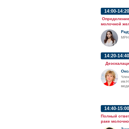
14:00-14:2
Определение 
молочной же
Рад
МРНЦ
14:20-14:4
Деэскалация
Окс
Член
им.Н
меди
14:40-15:0
Полный ответ
раке молочно