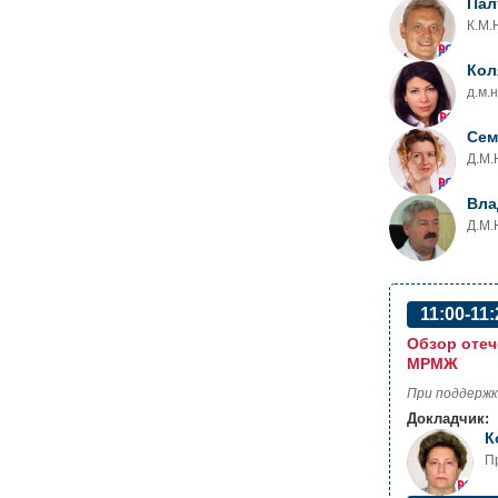
Пал
К.М.
Кол
д.м.
Сем
Д.М.
Вла
Д.М.
11:00-11:
Обзор отеч
МРМЖ
При поддержк
Докладчик:
К
П