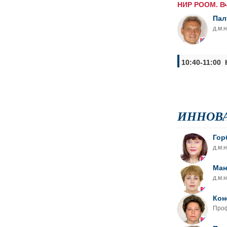
НИР РООМ. Вч
Пал
д.м.
10:40-11:00
ИННОВ
Гор
д.м.
Ман
д.м.
Кон
Проф