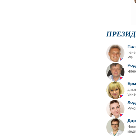
ПРЕЗИ
Пал
Гене
РФ
Род
Член
Ерм
д.м.
унив
Ход
Руко
Дор
Член
меди