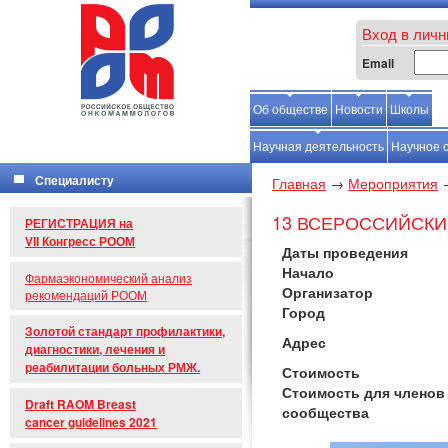
Вход в личн
Email
Об обществе
Новости
Школы
С
Научная деятельность
Научное 
Специалисту
Главная
→
Мероприятия
13 ВСЕРОССИЙСК
РЕГИСТРАЦИЯ на
VII Конгресс РООМ
Даты проведения
Начало
Фармаэкономический анализ
Организатор
рекомендаций РООМ
Город
Золотой стандарт профилактики,
Адрес
диагностики, лечения и
реабилитации больных РМЖ.
Стоимость
Стоимость для членов
Draft RAOM Breast
сообщества
cancer guidelines 2021