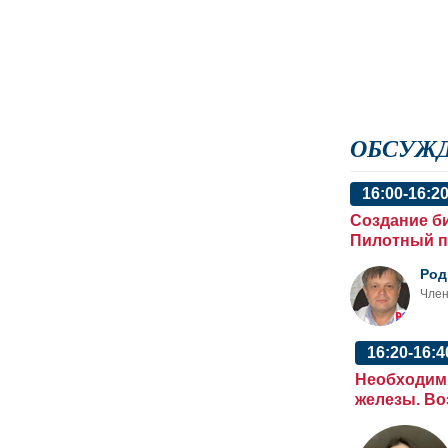
ОБСУЖ
16:00-16:2
Создание б
Пилотный п
Род
Член
16:20-16:4
Необходим
железы. В