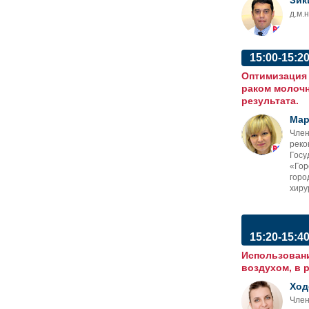
Зик
д.м.
15:00-15:2
Оптимизация 
раком молочн
результата.
Мар
Член
реко
Госу
«Гор
горо
хиру
15:20-15:4
Использовани
воздухом, в 
Ход
Член