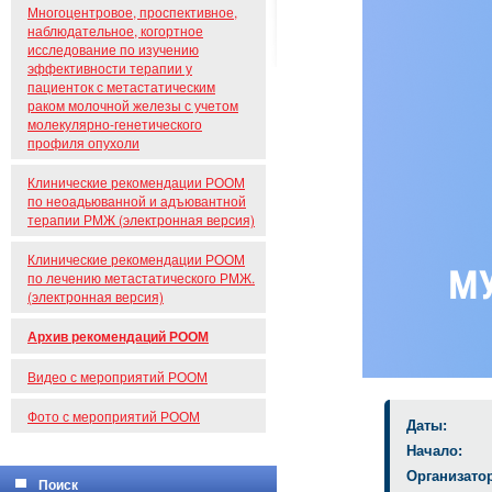
Многоцентровое, проспективное,
наблюдательное, когортное
исследование по изучению
эффективности терапии у
пациенток с метастатическим
раком молочной железы с учетом
молекулярно-генетического
профиля опухоли
Клинические рекомендации РООМ
по неоадьюванной и адъювантной
терапии РМЖ (электронная версия)
Клинические рекомендации РООМ
по лечению метастатического РМЖ.
(электронная версия)
Архив рекомендаций РООМ
Видео с мероприятий РООМ
Фото с мероприятий РООМ
Даты:
Начало:
Организатор
Поиск