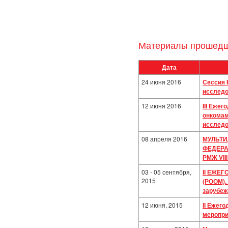
Материалы прошедш
Дата
24 июня 2016
Сессия 
исследо
12 июня 2016
III Еже
онкомам
исследо
08 апреля 2016
МУЛЬТИ
ФЕДЕРАЛ
РМЖ VII
03 - 05 сентября,
II ЕЖЕ
2015
(РООМ)
зарубеж
12 июня, 2015
II Ежег
меропр