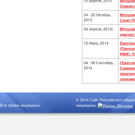
10 апреля, 2015
Мультид
Северо-
24 - 25 Октябрь,
Мультид
2013
Санкт-П
04 апреля, 2014г
Мультид
диагнос
15 Июнь, 2014
Ежегодн
(Предпо
РМЖ). Т
04 - 06 Сентябрь,
I Ежего
2014
Совреме
практич
лечению
© 2014 Сайт Российского обще
Все права защищены.
защищены.