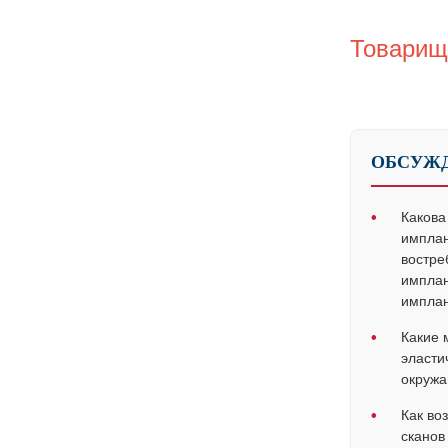
Товарищ
ОБСУЖД
•
Какова
имплан
востре
имплан
имплан
•
Какие 
эласти
окруж
•
Как во
сканов