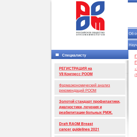
Об 
Науч
Специалисту
Г
П
РЕГИСТРАЦИЯ на
«
VII Конгресс РООМ
(
Фармаэкономический анализ
рекомендаций РООМ
Золотой стандарт профилактики,
диагностики, лечения и
реабилитации больных РМЖ.
Draft RAOM Breast
cancer guidelines 2021