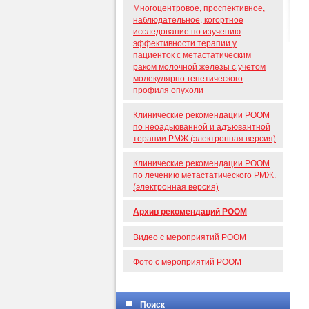
Многоцентровое, проспективное,
наблюдательное, когортное
исследование по изучению
эффективности терапии у
пациенток с метастатическим
раком молочной железы с учетом
молекулярно-генетического
профиля опухоли
Клинические рекомендации РООМ
по неоадьюванной и адъювантной
терапии РМЖ (электронная версия)
Клинические рекомендации РООМ
по лечению метастатического РМЖ.
(электронная версия)
Архив рекомендаций РООМ
Видео с мероприятий РООМ
Фото с мероприятий РООМ
Поиск