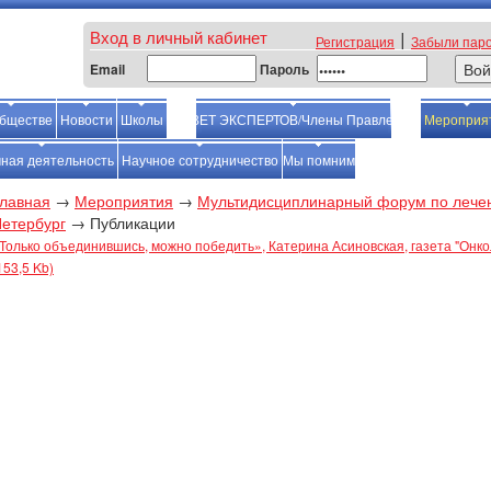
|
Вход в личный кабинет
Регистрация
Забыли пар
Email
Пароль
обществе
Новости
Школы
СОВЕТ ЭКСПЕРТОВ/Члены Правления
Мероприя
ная деятельность
Научное сотрудничество
Мы помним
лавная
→
Мероприятия
→
Мультидисциплинарный форум по лечени
етербург
→
Публикации
Только объединившись, можно победить», Катерина Асиновская, газета "Онколог
153,5 Kb)